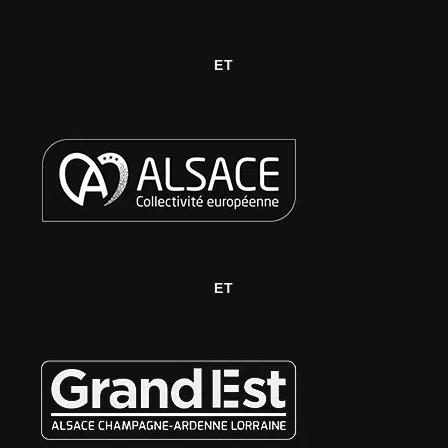
ET
ET