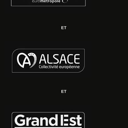
ET
ET