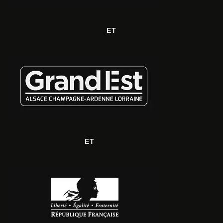
ET
ET