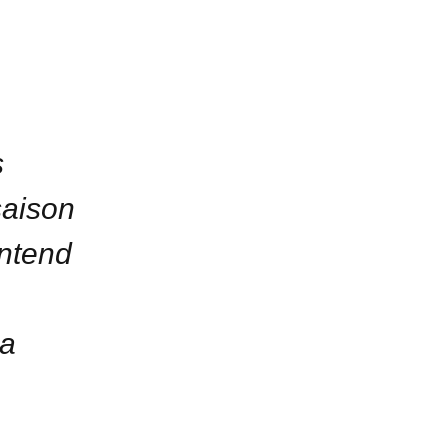
s
saison
entend
 a