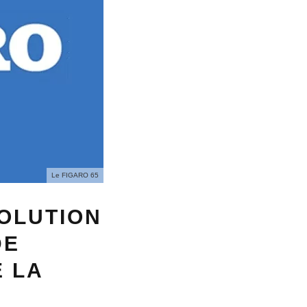
Le FIGARO 65
VOLUTION
DE
E LA