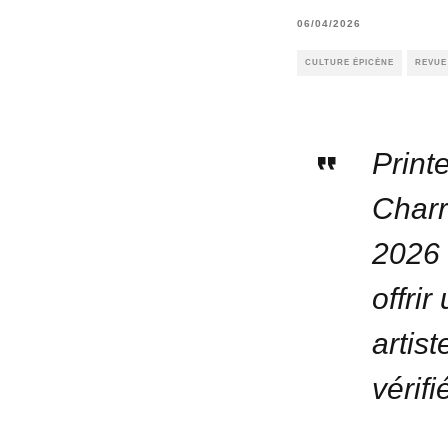
06/04/2026
CULTURE ÉPICÈNE
REVUE
Print
Charr
2026 
offri
artist
vérif