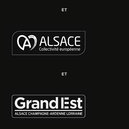
ET
ET