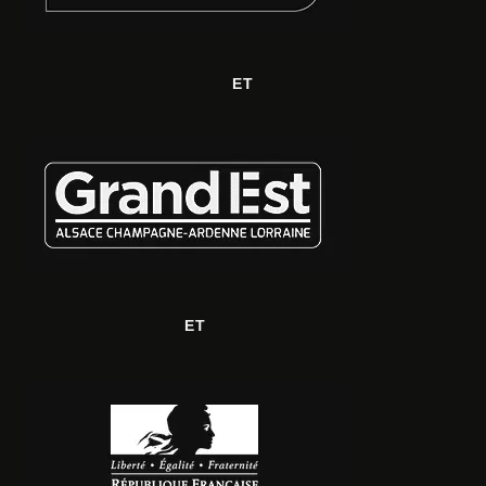
ET
ET