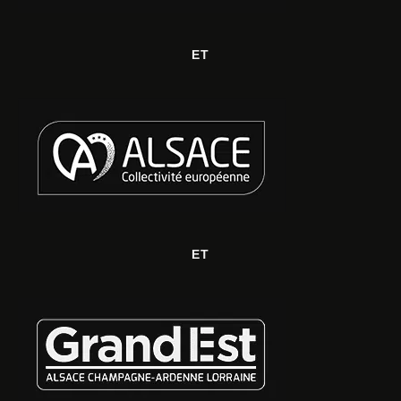
ET
ET