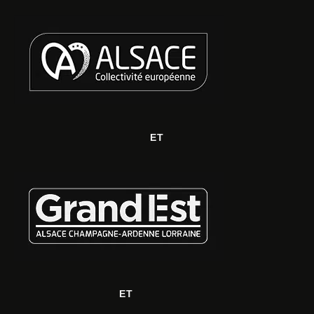
ET
ET