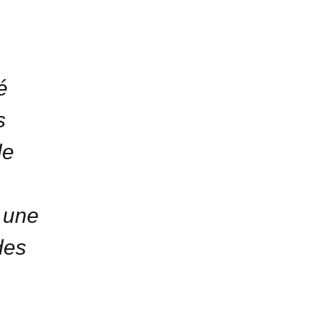
é
s
le
 une
des