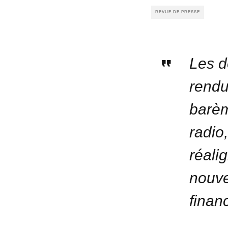
REVUE DE PRESSE
Les d
rendu
barèm
radio
réali
nouve
finan