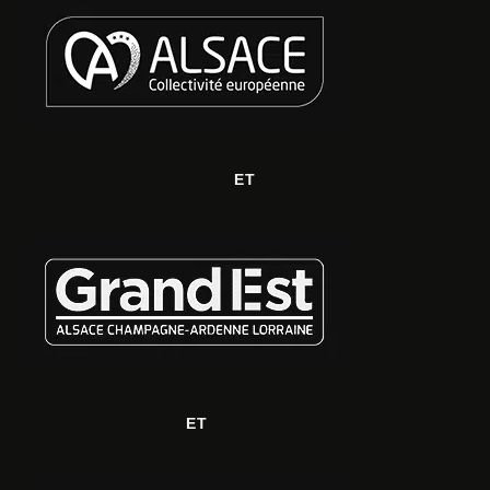
ET
ET