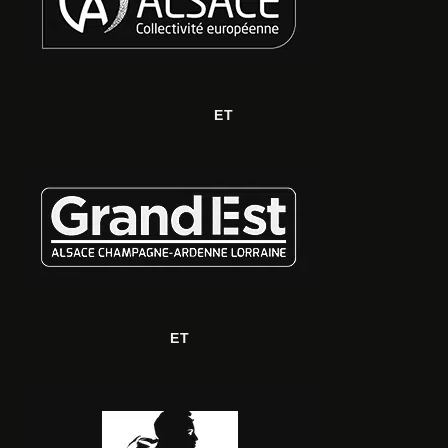
ET
ET