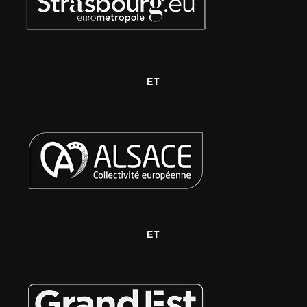
ET
ET