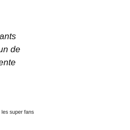
ants
’un de
vente
 les super fans