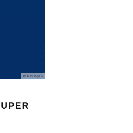
BFMTV logo 3
S
SUPER