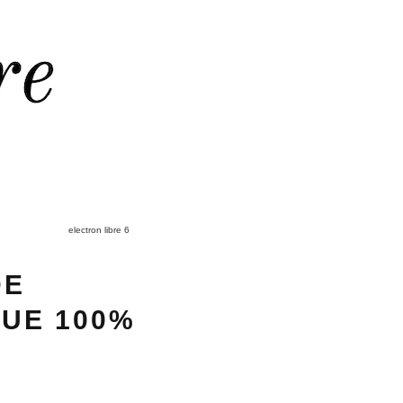
electron libre 6
DE
QUE 100%