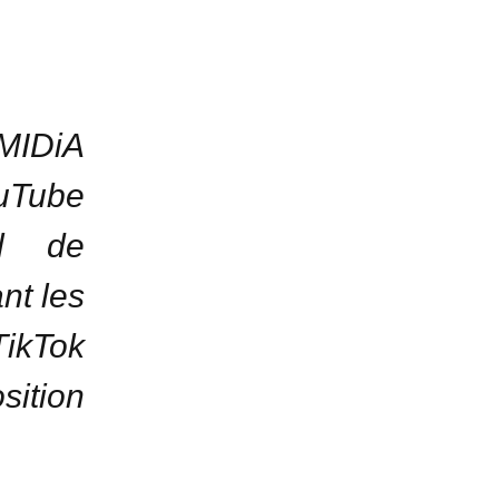
MIDiA
uTube
al de
nt les
ikTok
sition