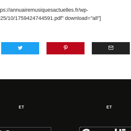
ps://annuairemusiquesactuelles.fr/wp-
025/10/1759424744591.pdf" download="all"]
ET
ET