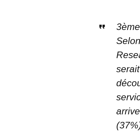
3ème 
Selo
Rese
sera
décou
serv
arriv
(37%)