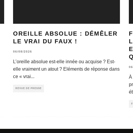
OREILLE ABSOLUE : DÉMÊLER
F
LE VRAI DU FAUX !
L
E
06/08/2026
L’oreille absolue est-elle innée ou acquise ? Est-
06
elle vraiment un atout ? Eléments de réponse dans
ce « vrai
...
À 
p
REVUE DE PRESSE
é
F