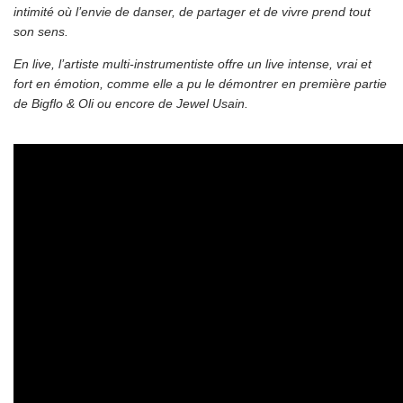
intimité où l’envie de danser, de partager et de vivre prend tout
son sens.
En live, l’artiste multi-instrumentiste offre un live intense, vrai et
fort en émotion, comme elle a pu le démontrer en première partie
de Bigflo & Oli ou encore de Jewel Usain.