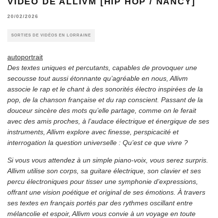
VIDÉO DE ALLIVM [HIP HOP / NANCY]
20/02/2026
SORTIES DE VIDÉOS EN LORRAINE
autoportrait
Des textes uniques et percutants, capables de provoquer une
secousse tout aussi étonnante qu’agréable en nous, Allivm
associe le rap et le chant à des sonorités électro inspirées de la
pop, de la chanson française et du rap conscient. Passant de la
douceur sincère des mots qu’elle partage, comme on le ferait
avec des amis proches, à l’audace électrique et énergique de ses
instruments, Allivm explore avec finesse, perspicacité et
interrogation la question universelle : Qu’est ce que vivre ?
Si vous vous attendez à un simple piano-voix, vous serez surpris.
Allivm utilise son corps, sa guitare électrique, son clavier et ses
percu électroniques pour tisser une symphonie d’expressions,
offrant une vision poétique et original de ses émotions. À travers
ses textes en français portés par des rythmes oscillant entre
mélancolie et espoir, Allivm vous convie à un voyage en toute