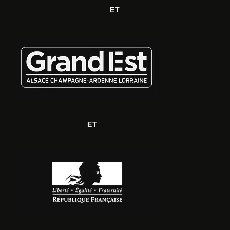
ET
ET