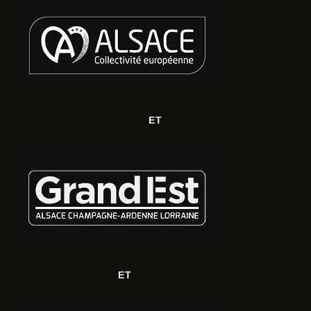
ET
ET