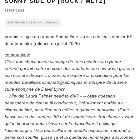
SUNNY SIDE UP [ROCK / METZ]
28/06/2026
SORTIES DE VIDÉOS EN LORRAINE
premier single du groupe Sunny Side Up issu de leur premier EP
du même titre (release en juillet 2026)
communiqué
C’est une chevauchée sauvage de trois minutes au rythme
effréné qui fait battre le cœur des amateurs de new wave grâce à
son écriture directe. Le morceau explore la fascination pour les
mondes parallèles cinématographiques et s’inspire de la série
culte éponyme de David Lynch.
« Why did Laura Palmer need to die? » – cette question
désespérée devient le fil conducteur, littéralement hurlée au
climax du titre, au milieu des boîtes à rythmes darkwave, d’une
basse disco des années 80 et de synthétiseurs tranchants, avant
qu’un final libérateur n’invite sur le dancefloor. Le clip qui
l’accompagne file à toute allure en double exposition, reprend à
peine son souffle, glisse çà et là quelques hommages aux icônes