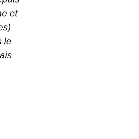
e et
es)
 le
ais