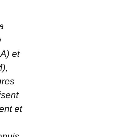
a
n
A) et
),
ures
isent
ent et
epuis