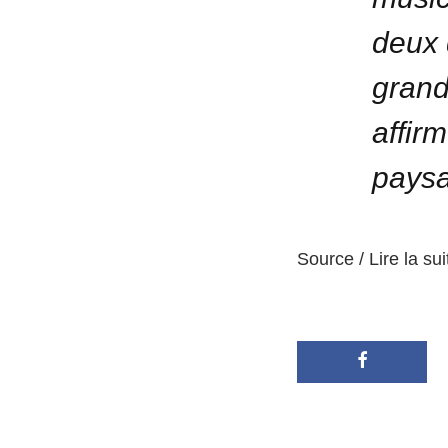
deux 
grand
affir
paysa
Source / Lire la sui