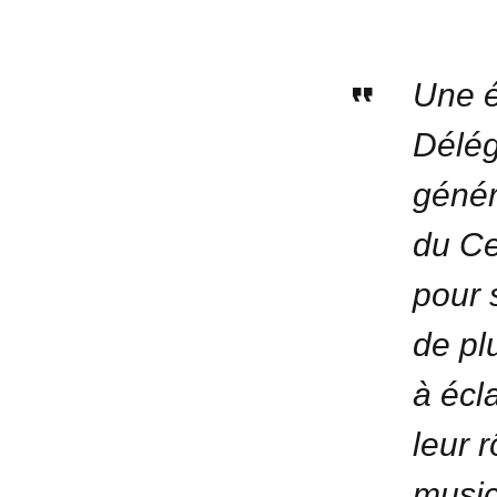
Une é
Délég
génér
du Ce
pour 
de pl
à écl
leur r
music