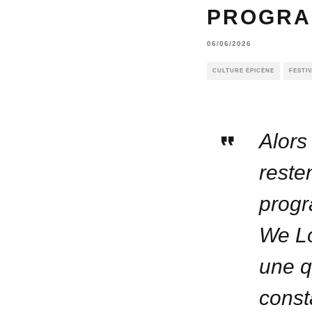
PROGRA
06/06/2026
CULTURE ÉPICÈNE
FESTI
Alors
reste
progr
We Lo
une q
const