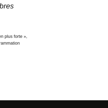
ibres
 plus forte »,
grammation