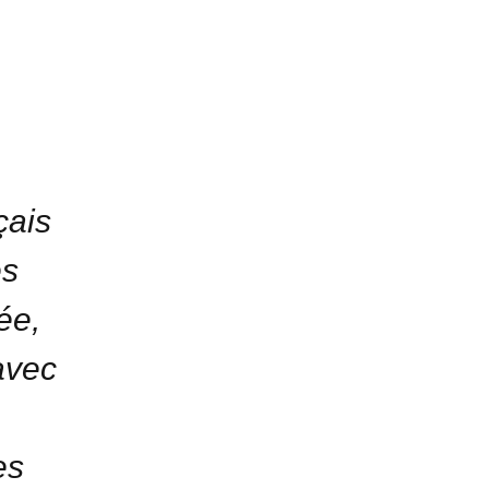
çais
es
ée,
avec
es