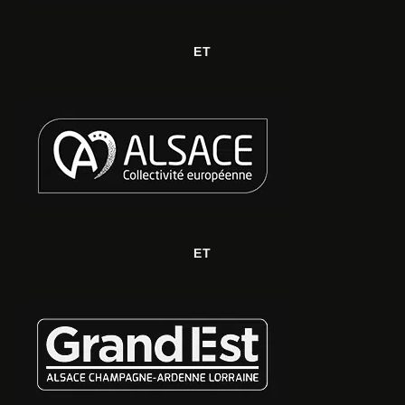
ET
ET