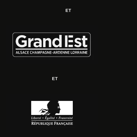
ET
ET