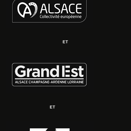
ET
ET