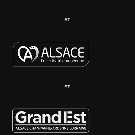
ET
ET