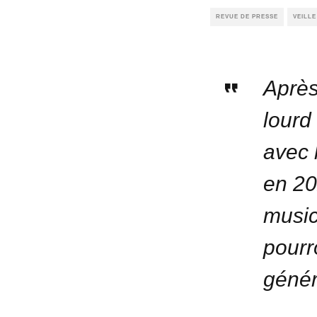
REVUE DE PRESSE
VEILL
Après
lourd
avec 
en 20
music
pourr
génér