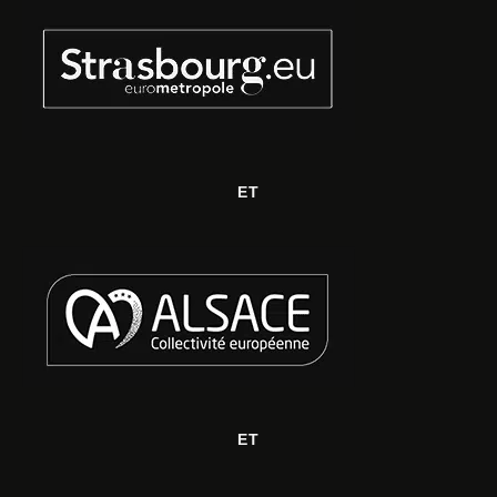
ET
ET