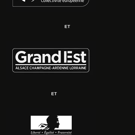
ET
ET