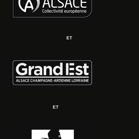
ET
ET