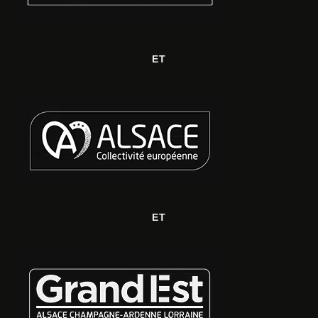
ET
ET