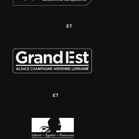
ET
ET