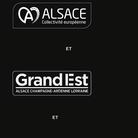
ET
ET