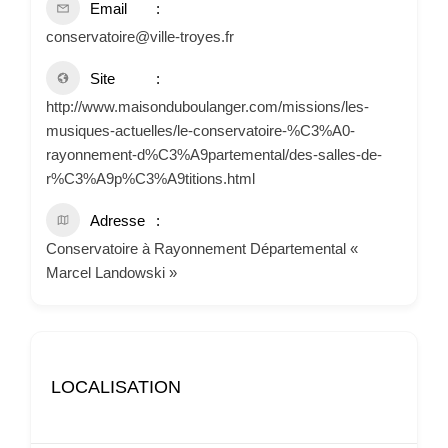
Email
conservatoire@ville-troyes.fr
Site
http://www.maisonduboulanger.com/missions/les-
musiques-actuelles/le-conservatoire-%C3%A0-
rayonnement-d%C3%A9partemental/des-salles-de-
r%C3%A9p%C3%A9titions.html
Adresse
Conservatoire à Rayonnement Départemental «
Marcel Landowski »
LOCALISATION