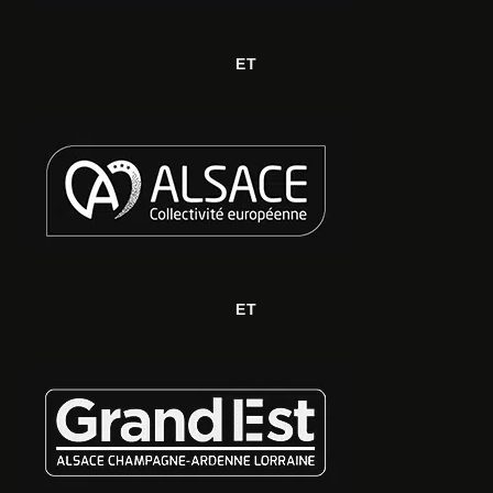
ET
ET