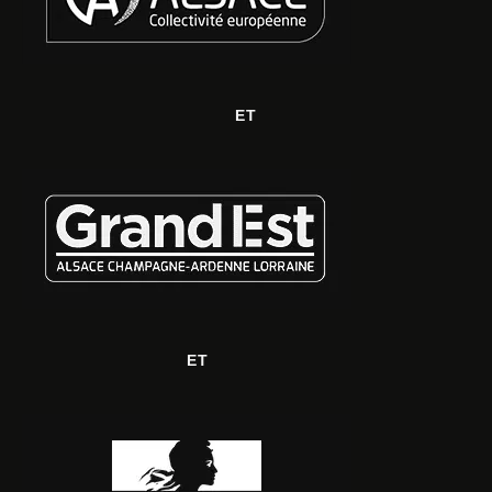
ET
ET