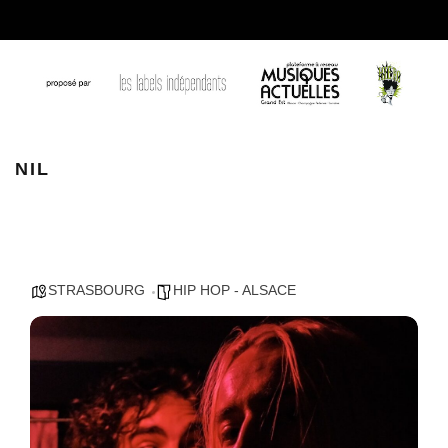
nil gaunt 2
NIL
STRASBOURG
HIP HOP - ALSACE