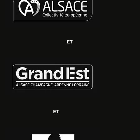
ET
ET