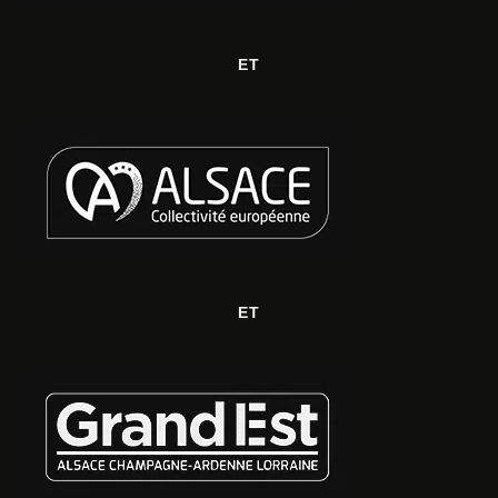
ET
ET