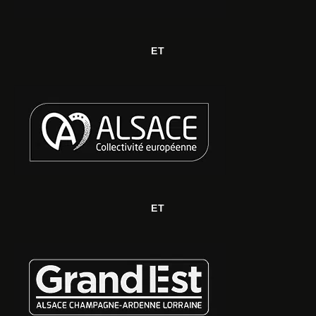
ET
ET