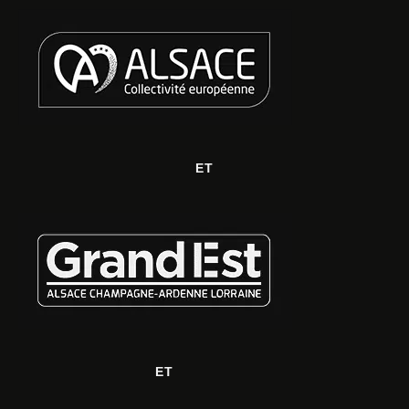
ET
ET