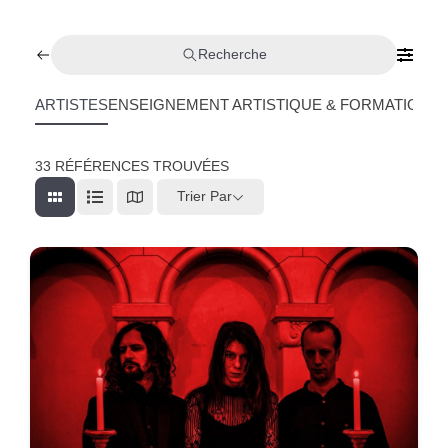
Recherche
ARTISTES
ENSEIGNEMENT ARTISTIQUE & FORMATION
L
33
RÉFÉRENCES TROUVÉES
Trier Par